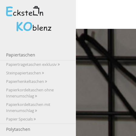
Papiertaschen
Papiertragetaschen exklusiv
Steinpapiertaschen
Papierhenkeltaschen
Papierkordeltaschen ohne
Innenumschlag
Papierkordeltaschen mit
Innenumschlag
Papier Specials
Polytaschen