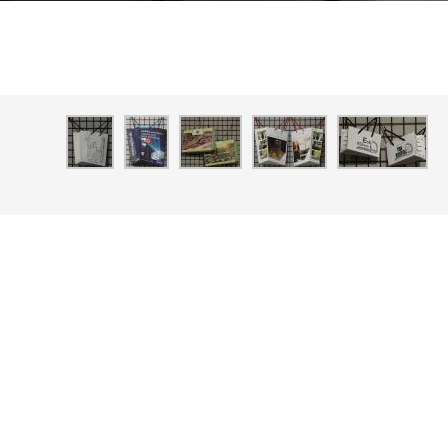
fvarianten
rdel aus Baumwolle
tinbänder, Köperbänder
anzgriff mit und ohne Umschlag