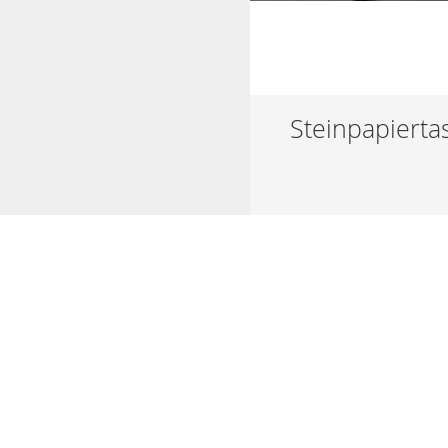
Steinpapiert
Produktdetails
Qualität
Steinpapier ca. 240g
Druck
bis 8-farbig im Offse